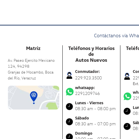
Contáctanos vía What
Matriz
Teléfonos y Horarios
Teléf
de
Autos Nuevos
Av. Paseo Ejercito Mexicano
124, 94298
Conmutador:
Co
Granjas de Mocambo, Boca
229.923.3500
22
del Río,
Veracruz
Ext
whatsapp:
wh
2291209746
22
Lunes - Viernes
Lun
08:30 am - 08:00 pm
08
Sábado
Sá
08:30 am - 07:00 pm
08
Domingo
10:00 am - 07:00 pm