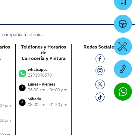
Q
u compañía telefónica
C
arios
Teléfonos y Horarios
Redes Sociales
de
s
Carrocería y Pintura
whatsapp:
2291098570
Lunes - Viernes
08:00 am - 06:00 pm
Sábado
08:00 am - 01:30 pm
:00 pm
:00 pm
:00 am