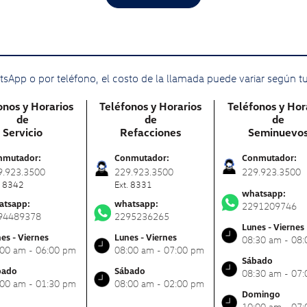
sApp o por teléfono, el costo de la llamada puede variar según t
onos y Horarios
Teléfonos y Horarios
Teléfonos y Hor
de
de
de
Servicio
Refacciones
Seminuevo
nmutador:
Conmutador:
Conmutador:
9.923.3500
229.923.3500
229.923.3500
. 8342
Ext. 8331
whatsapp:
atsapp:
whatsapp:
2291209746
94489378
2295236265
Lunes - Viernes
es - Viernes
Lunes - Viernes
08:30 am - 08
:00 am - 06:00 pm
08:00 am - 07:00 pm
Sábado
bado
Sábado
08:30 am - 07
:00 am - 01:30 pm
08:00 am - 02:00 pm
Domingo
10:00 am - 07